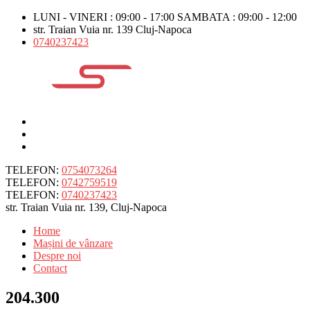
LUNI - VINERI : 09:00 - 17:00 SAMBATA : 09:00 - 12:00
str. Traian Vuia nr. 139 Cluj-Napoca
0740237423
TELEFON:
0754073264
TELEFON:
0742759519
TELEFON:
0740237423
str. Traian Vuia nr. 139, Cluj-Napoca
Home
Mașini de vânzare
Despre noi
Contact
204.300