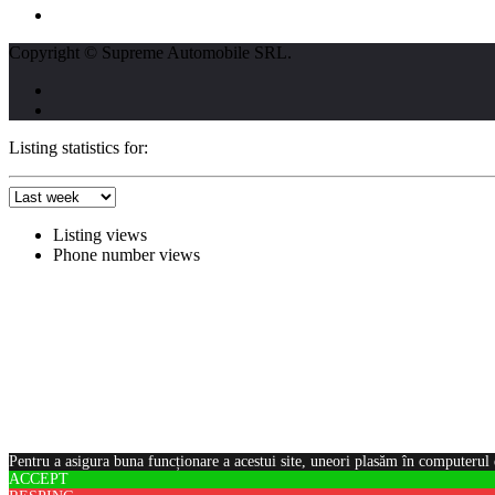
L - V : 09:00 - 17:00 S : 09:00 - 12:00
Copyright © Supreme Automobile SRL.
Listing statistics for:
Listing views
Phone number views
Pentru a asigura buna funcționare a acestui site, uneori plasăm în computerul 
ACCEPT