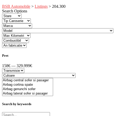
BSB Automobile
>
Listings
>
204.300
Search Options
Pret
158€ — 329.999€
Search by keywords