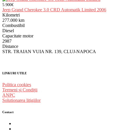
5.900€
Jeep Grand Cherokee 3.0 CRD Automatik Limited 2006
Kilometri
277.000 km
Combustibil
Diesel
Capacitate motor
2987
Distance
STR. TRAIAN VUIA NR. 139, CLUJ-NAPOCA
LINKURI UTILE
Politica cookies
Termeni și Condiții
ANPC
Solutionarea litigiilor
Contact
str. Traian Vuia nr. 139, Cluj-Napoca
0740237423