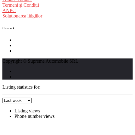
Termeni și Condiții
ANPC
Solutionarea litigiilor
Contact
str. Traian Vuia nr. 139, Cluj-Napoca
0740237423
L - V : 09:00 - 17:00 S : 09:00 - 12:00
Copyright © Supreme Automobile SRL.
Listing statistics for:
Listing views
Phone number views