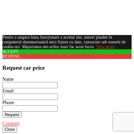
Pentru a asigura buna funcționare a acestui site, uneori plasăm în
computerul dumneavoastră mici fișiere cu date, cunoscute sub numele de
cookie-uri. Majoritatea site-urilor mari fac acest lucru.
View more
ACCEPT
RESPING
Request car price
Name
Email
Phone
Request
Compare
Close