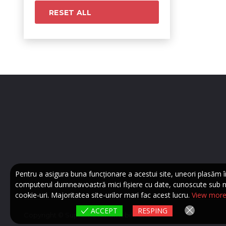
RESET ALL
Pentru a asigura buna funcționare a acestui site, uneori plasăm î
computerul dumneavoastră mici fișiere cu date, cunoscute sub 
cookie-uri. Majoritatea site-urilor mari fac acest lucru.
View mor
ACCEPT
RESPING
Copyright © Supreme Automobile SRL.