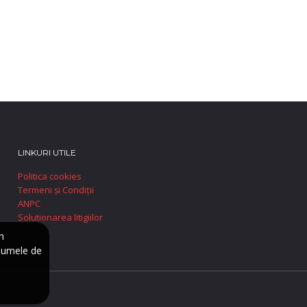
LINKURI UTILE
Politica cookies
Termeni și Condiții
ANPC
Solutionarea litigiilor
n
numele de
e