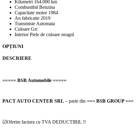
Kilometri
164.000 km
Combustibil
Benzina
Capacitate motor
1984
An fabricatie
2019
Transmisie
Automata
Culoare
Gri
Interior
Piele de culoare neagră
OPȚIUNI
DESCRIERE
===== BSB Automobile =====
PACT AUTO CENTER SRL
– parte din
=== BSB GROUP ===
☑Oferim factura cu TVA DEDUCTIBIL !!