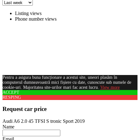
Listing views
Phone number views
Pentru a asigura buna funcționare a acestui site, uneori plasăm în
computerul dumneavoastră mici fișiere cu date, cunoscute sub numele de
cookie-uri. Majoritatea site-urilor mari fac acest lucru.
View more
ACCEPT
RESPING
Request car price
Audi A6 2.0 45 TFSI S tronic Sport 2019
Name
Email