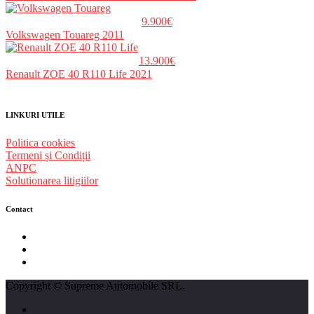
9.900€
Volkswagen Touareg 2011
13.900€
Renault ZOE 40 R110 Life 2021
LINKURI UTILE
Politica cookies
Termeni și Condiții
ANPC
Solutionarea litigiilor
Contact
str. Traian Vuia nr. 139, Cluj-Napoca
0740237423
L - V : 09:00 - 17:00 S : 09:00 - 12:00
Copyright © Supreme Automobile SRL.