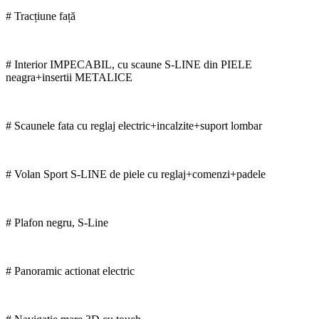
# Tracțiune față
# Interior IMPECABIL, cu scaune S-LINE din PIELE
neagra+insertii METALICE
# Scaunele fata cu reglaj electric+incalzite+suport lombar
# Volan Sport S-LINE de piele cu reglaj+comenzi+padele
# Plafon negru, S-Line
# Panoramic actionat electric