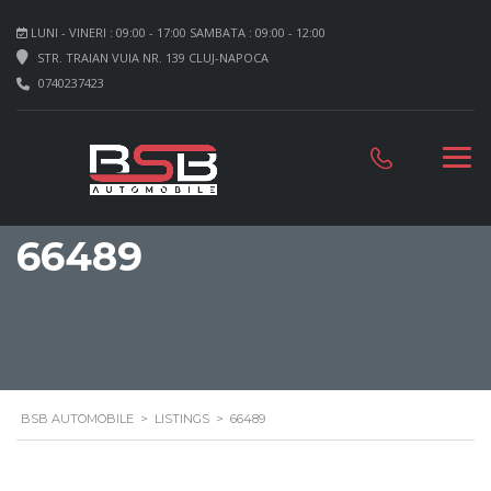
LUNI - VINERI : 09:00 - 17:00 SAMBATA : 09:00 - 12:00
STR. TRAIAN VUIA NR. 139 CLUJ-NAPOCA
0740237423
66489
BSB AUTOMOBILE
>
LISTINGS
>
66489