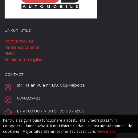
LINKURI UTILE
Politica cookies
Termeni și Condiții
ANPC
Solutionarea litigiilor
CONTACT
str. Traian Vuia nr. 139, Cluj-Napoca
0740237423
L - V : 09:00 - 17:00 S : 09:00 - 12:00
Pentru a asigura buna funcționare a acestui site, uneori plasăm în
computerul dumneavoastră mici fișiere cu date, cunoscute sub numele de
cookie-uri. Majoritatea site-urilor mari fac acest lucru.
View more
Copyright © Supreme Automobile SRL.