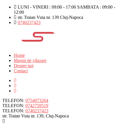
LUNI - VINERI : 09:00 - 17:00 SAMBATA : 09:00 -
12:00
str. Traian Vuia nr. 139 Cluj-Napoca
0740237423
Home
Mașini de vânzare
Despre noi
Contact
TELEFON:
0754073264
TELEFON:
0742759519
TELEFON:
0740237423
str. Traian Vuia nr. 139, Cluj-Napoca