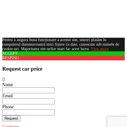
Pentru a asigura buna funcționare a acestui site, uneori plasăm în
computerul dumneavoastră mici fișiere cu date, cunoscute sub numele de
cookie-uri. Majoritatea site-urilor mari fac acest lucru.
View more
ACCEPT
RESPING
Request car price
Name
Email
Phone
Request
Compare