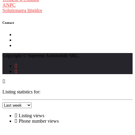
ANPC
Solutionarea litigiilor
Contact
str. Traian Vuia nr. 139, Cluj-Napoca
0740237423
L - V : 09:00 - 17:00 S : 09:00 - 12:00
Copyright © Supreme Automobile SRL.
Listing statistics for:
Listing views
Phone number views