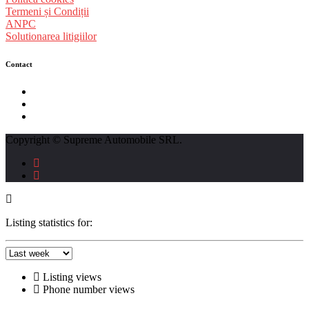
Termeni și Condiții
ANPC
Solutionarea litigiilor
Contact
str. Traian Vuia nr. 139, Cluj-Napoca
0740237423
L - V : 09:00 - 17:00 S : 09:00 - 12:00
Copyright © Supreme Automobile SRL.
Listing statistics for:
Listing views
Phone number views