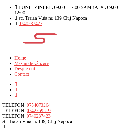
LUNI - VINERI : 09:00 - 17:00 SAMBATA : 09:00 -
12:00
str. Traian Vuia nr. 139 Cluj-Napoca
0740237423
Home
Mașini de vânzare
Despre noi
Contact
TELEFON:
0754073264
TELEFON:
0742759519
TELEFON:
0740237423
str. Traian Vuia nr. 139, Cluj-Napoca