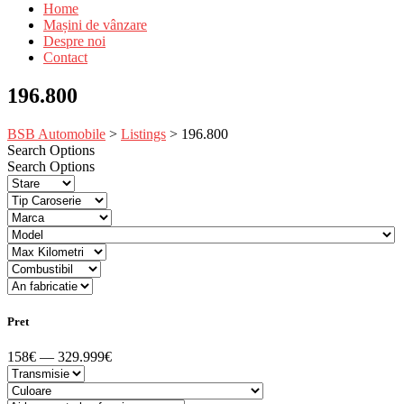
Home
Mașini de vânzare
Despre noi
Contact
196.800
BSB Automobile
>
Listings
>
196.800
Search Options
Search Options
Pret
158€ — 329.999€