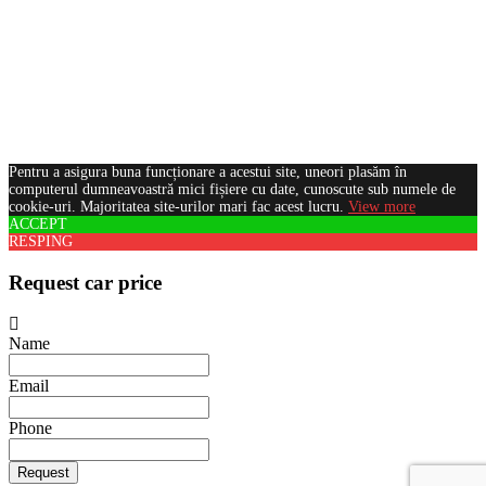
Pentru a asigura buna funcționare a acestui site, uneori plasăm în
computerul dumneavoastră mici fișiere cu date, cunoscute sub numele de
cookie-uri. Majoritatea site-urilor mari fac acest lucru.
View more
ACCEPT
RESPING
Request car price
Name
Email
Phone
Request