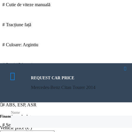
# Cutie de viteze manuală
# Tracțiune față
# Culoare: Argintiu
# 5 uși / 5 locuri
REQUEST CAR PRICE
CALCULATE PAYMENT
# Aer condiționat
Mercedes-Benz Citan Tourer 2014
Mercedes-Benz Citan Tourer 2014
# ABS, ESP, ASR
Name
Financing calculator
# Senzori parcare spate
Vehicle price
(€ )