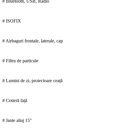
# Bluetooth, USB, Radio
# ISOFIX
# Airbaguri frontale, laterale, cap
# Filtru de particule
# Lumini de zi, proiectoare ceață
# Cotieră față
# Jante aliaj 15"