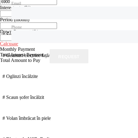
Email
Interest rate
(%)
# Pilot automat
Period
(month)
Phone
Down Payment
(€ )
# Senzor ploaie și lumini
Calculate
Monthly Payment
Total Interest Payment
# Geamuri electrice față/spate
REQUEST
Total Amount to Pay
# Oglinzi încălzite
# Scaun șofer încălzit
# Volan îmbrăcat în piele