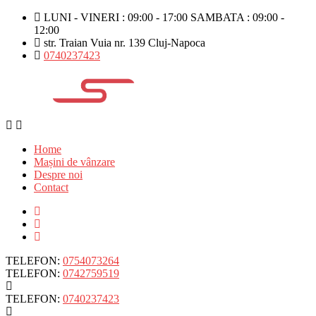
LUNI - VINERI : 09:00 - 17:00 SAMBATA : 09:00 -
12:00
str. Traian Vuia nr. 139 Cluj-Napoca
0740237423
Home
Mașini de vânzare
Despre noi
Contact
TELEFON:
0754073264
TELEFON:
0742759519
TELEFON:
0740237423