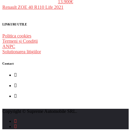
13.900€
Renault ZOE 40 R110 Life 2021
LINKURI UTILE
Politica cookies
Termeni și Condiții
ANPC
Solutionarea litigiilor
Contact
str. Traian Vuia nr. 139, Cluj-Napoca
0740237423
L - V : 09:00 - 17:00 S : 09:00 - 12:00
Copyright © Supreme Automobile SRL.