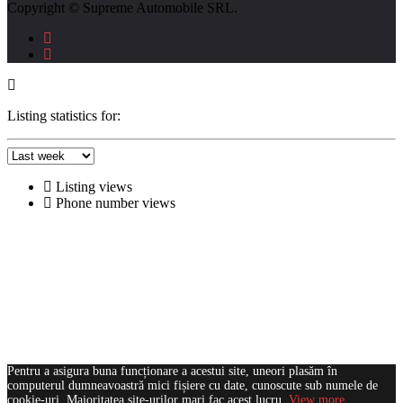
Copyright © Supreme Automobile SRL.
Listing statistics for:
Listing views
Phone number views
Pentru a asigura buna funcționare a acestui site, uneori plasăm în
computerul dumneavoastră mici fișiere cu date, cunoscute sub numele de
cookie-uri. Majoritatea site-urilor mari fac acest lucru.
View more