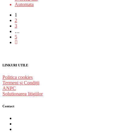
Automata
1
2
3
…
5
LINKURI UTILE
Politica cookies
Termeni și Condiții
ANPC
Solutionarea litigiilor
Contact
str. Traian Vuia nr. 139, Cluj-Napoca
0740237423
L - V : 09:00 - 17:00 S : 09:00 - 12:00