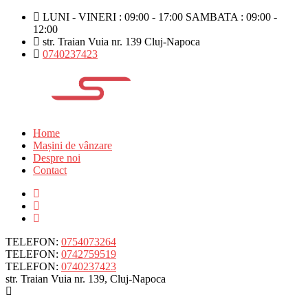
LUNI - VINERI : 09:00 - 17:00 SAMBATA : 09:00 -
12:00
str. Traian Vuia nr. 139 Cluj-Napoca
0740237423
Home
Mașini de vânzare
Despre noi
Contact
TELEFON:
0754073264
TELEFON:
0742759519
TELEFON:
0740237423
str. Traian Vuia nr. 139, Cluj-Napoca