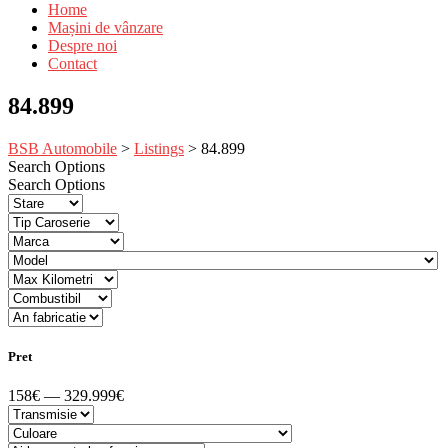
Home
Mașini de vânzare
Despre noi
Contact
84.899
BSB Automobile
>
Listings
>
84.899
Search Options
Search Options
Pret
158€ — 329.999€