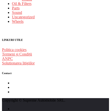
Oil & Filters
Parts
Sound
Uncategorized
Wheels
LINKURI UTILE
Politica cookies
Termeni și Condiții
ANPC
Solutionarea litigiilor
Contact
str. Traian Vuia nr. 139, Cluj-Napoca
0740237423
L - V : 09:00 - 17:00 S : 09:00 - 12:00
Copyright © Supreme Automobile SRL.