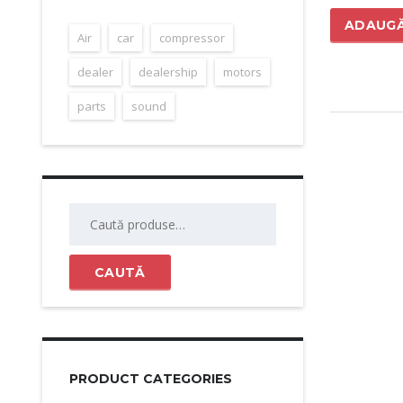
ADAUGĂ
Air
car
compressor
dealer
dealership
motors
parts
sound
Caută
după:
CAUTĂ
PRODUCT CATEGORIES