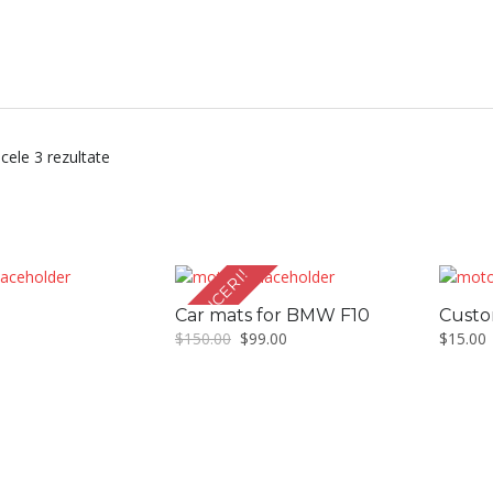
 cele 3 rezultate
REDUCERI!
Car mats for BMW F10
Custo
Prețul
Prețul
$
150.00
$
99.00
$
15.00
inițial
curent
a
este:
fost:
$99.00.
$150.00.