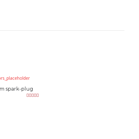
m spark-plug
Evaluat la
4.33
din 5