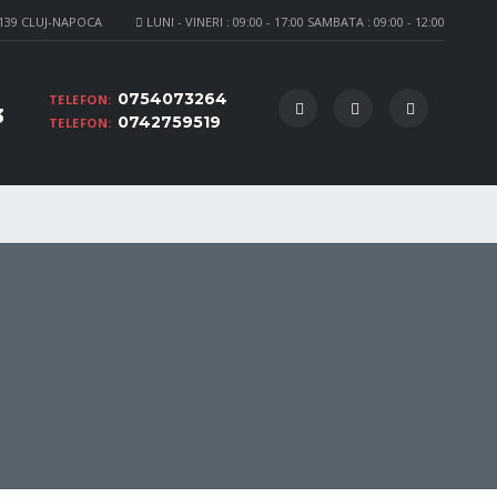
 139 CLUJ-NAPOCA
LUNI - VINERI : 09:00 - 17:00 SAMBATA : 09:00 - 12:00
0754073264
TELEFON:
3
0742759519
TELEFON: