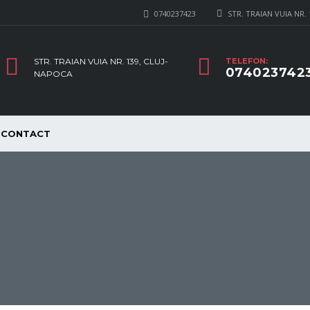
0740237423
STR. TRAIAN VUIA NR.
STR. TRAIAN VUIA NR. 139, CLUJ-
TELEFON:
074023742
NAPOCA
CONTACT