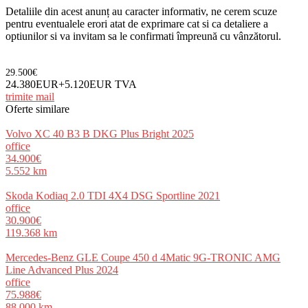
Detaliile din acest anunț au caracter informativ, ne cerem scuze
pentru eventualele erori atat de exprimare cat si ca detaliere a
optiunilor si va invitam sa le confirmati împreună cu vânzătorul.
29.500€
24.380EUR+5.120EUR TVA
trimite mail
Oferte similare
Volvo XC 40 B3 B DKG Plus Bright 2025
office
34.900€
5.552 km
Skoda Kodiaq 2.0 TDI 4X4 DSG Sportline 2021
office
30.900€
119.368 km
Mercedes-Benz GLE Coupe 450 d 4Matic 9G-TRONIC AMG
Line Advanced Plus 2024
office
75.988€
88.000 km