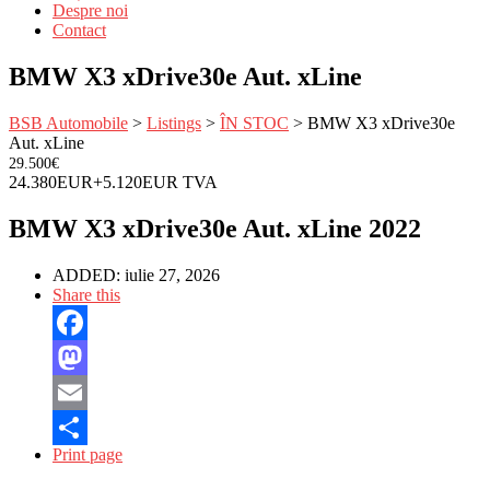
Despre noi
Contact
BMW X3 xDrive30e Aut. xLine
BSB Automobile
>
Listings
>
ÎN STOC
>
BMW X3 xDrive30e
Aut. xLine
29.500€
24.380EUR+5.120EUR TVA
BMW X3 xDrive30e Aut. xLine 2022
ADDED:
iulie 27, 2026
Share this
Facebook
Mastodon
Email
Print page
Partajează