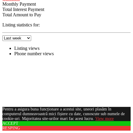
Monthly Payment
Total Interest Payment
Total Amount to Pay
Listing statistics for:
Listing views
Phone number views
Pentru a asigura buna funcționare a acestui site, uneori plasăm în
computerul dumneavoastră mici fișiere cu date, cunoscute sub numele de
cookie-uri. Majoritatea site-urilor mari fac acest lucru.
View more
ACCEPT
RESPING