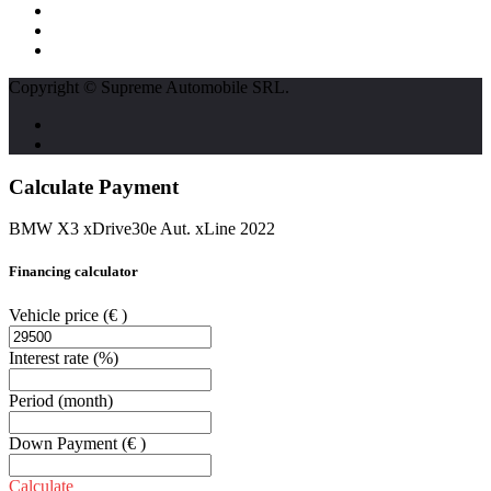
str. Traian Vuia nr. 139, Cluj-Napoca
0740237423
L - V : 09:00 - 17:00 S : 09:00 - 12:00
Copyright © Supreme Automobile SRL.
Calculate Payment
BMW X3 xDrive30e Aut. xLine 2022
Financing calculator
Vehicle price
(€ )
Interest rate
(%)
Period
(month)
Down Payment
(€ )
Calculate