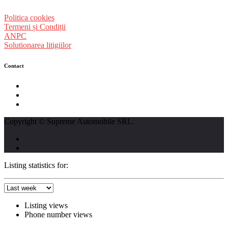
Politica cookies
Termeni și Condiții
ANPC
Solutionarea litigiilor
Contact
str. Traian Vuia nr. 139, Cluj-Napoca
0740237423
L - V : 09:00 - 17:00 S : 09:00 - 12:00
Copyright © Supreme Automobile SRL.
Listing statistics for:
Listing views
Phone number views