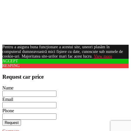
Pentru a asigura buna funcționare a acestui site, uneori plasăm în
computerul dumneavoastră mici fișiere cu date, cunoscute sub numele de
cookie-uri. Majoritatea site-urilor mari fac acest lucru.
View more
ACCEPT
RESPING
Request car price
Name
Email
Phone
Request