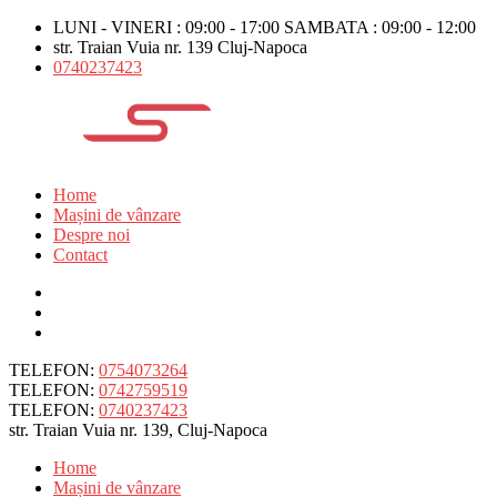
LUNI - VINERI : 09:00 - 17:00 SAMBATA : 09:00 - 12:00
str. Traian Vuia nr. 139 Cluj-Napoca
0740237423
Home
Mașini de vânzare
Despre noi
Contact
TELEFON:
0754073264
TELEFON:
0742759519
TELEFON:
0740237423
str. Traian Vuia nr. 139, Cluj-Napoca
Home
Mașini de vânzare