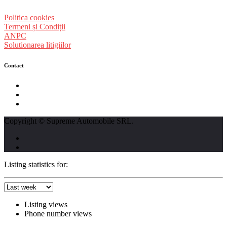
Politica cookies
Termeni și Condiții
ANPC
Solutionarea litigiilor
Contact
str. Traian Vuia nr. 139, Cluj-Napoca
0740237423
L - V : 09:00 - 17:00 S : 09:00 - 12:00
Copyright © Supreme Automobile SRL.
Listing statistics for:
Listing views
Phone number views