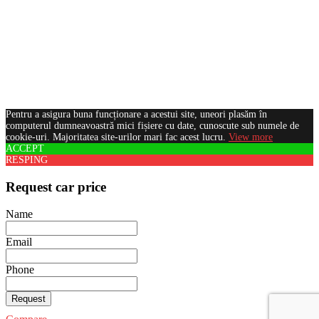
Pentru a asigura buna funcționare a acestui site, uneori plasăm în
computerul dumneavoastră mici fișiere cu date, cunoscute sub numele de
cookie-uri. Majoritatea site-urilor mari fac acest lucru.
View more
ACCEPT
RESPING
Request car price
Name
Email
Phone
Request